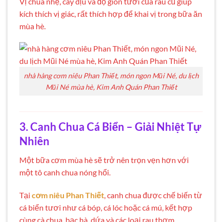
Vị chua nhẹ, cay dịu và độ giòn tươi của rau củ giúp
kích thích vị giác, rất thích hợp để khai vị trong bữa ăn
mùa hè.
nhà hàng cơm niêu Phan Thiết, món ngon Mũi Né, du lịch
Mũi Né mùa hè, Kim Anh Quán Phan Thiết
3. Canh Chua Cá Biển – Giải Nhiệt Tự
Nhiên
Một bữa cơm mùa hè sẽ trở nên trọn vẹn hơn với
một tô canh chua nóng hổi.
Tại
cơm niêu Phan Thiết
, canh chua được chế biến từ
cá biển tươi như cá bóp, cá lóc hoặc cá mú, kết hợp
cùng cà chua, bạc hà, dứa và các loại rau thơm.