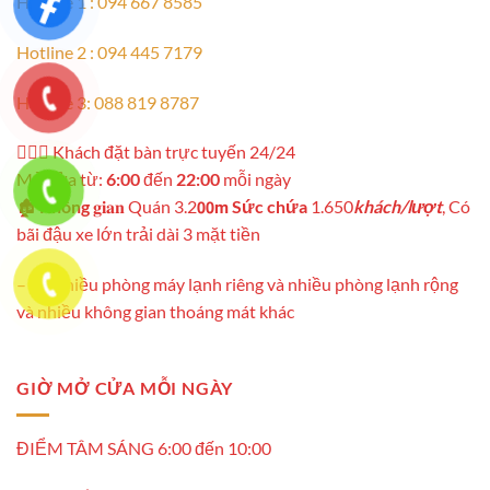
Hotline 1 : 094 667 8585
Hotline 2 : 094 445 7179
Hotline 3: 088 819 8787
💁🏻‍♀️ Khách đặt bàn trực tuyến 24/24
Mở cửa từ:
6:00
đến
22:00
mỗi ngày
🏚️
Không
𝐠𝐢𝐚𝐧 Quán 3.2𝟬𝟬𝗺
Sức chứa
1.650
khách/lượt
, Có
bãi đậu xe lớn trải dài 3 mặt tiền
– Có nhiều phòng máy lạnh riêng và nhiều phòng lạnh rộng
và nhiều không gian thoáng mát khác
GIỜ MỞ CỬA MỖI NGÀY
ĐIỂM TÂM SÁNG 6:00 đến 10:00