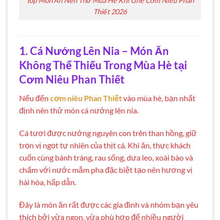
Top Món Ăn Nên Thử Mùa Hè Khi Ghé Cơm Niêu Phan
Thiết 2026
1. Cá Nướng Lên Nia – Món Ăn
Không Thể Thiếu Trong Mùa Hè tại
Cơm Niêu Phan Thiết
Nếu đến
cơm niêu Phan Thiết
vào mùa hè, bạn nhất
định nên thử món cá nướng lên nia.
Cá tươi được nướng nguyên con trên than hồng, giữ
trọn vị ngọt tự nhiên của thịt cá. Khi ăn, thực khách
cuốn cùng bánh tráng, rau sống, dưa leo, xoài bào và
chấm với nước mắm pha đặc biệt tạo nên hương vị
hài hòa, hấp dẫn.
Đây là món ăn rất được các gia đình và nhóm bạn yêu
thích bởi vừa ngon, vừa phù hợp để nhiều người