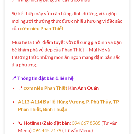
Sự kết hợp này vừa cân bằng dinh dưỡng, vừa giúp
mọi người thưởng thức được nhiều hương vị đặc sắc
của
cơm niêu Phan Thiết
.
Mùa hè là thời điểm tuyệt vời để cùng gia đình và bạn
bè khám phá vẻ đẹp của Phan Thiết – Mũi Né và
thưởng thức những món ăn ngon mang đậm bản sắc
địa phương.
📍
Thông tin đặt bàn & liên hệ
📍
cơm niêu Phan Thiết
Kim Anh Quán
A113-A114 Đại lộ Hùng Vương, P. Phú Thủy, TP.
Phan Thiết, Bình Thuận
📞
Hotlines/Zalo đặt bàn
:
094 667 8585
(Tư vấn
Menu)
094 445 7179
(Tư vấn Menu)