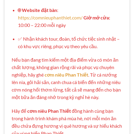
🌐
Website đặt bàn
:
https://comnieuphanthiet.com/
Giờ mở cửa:
10:00 – 22:00 mỗi ngày
✅ Nhận khách tour, đoàn, tổ chức tiệc sinh nhật –
có khu vực riêng, phục vụ theo yêu cầu.
Nếu bạn đang tìm kiếm một địa điểm vừa có món ăn
chất lượng, không gian rộng rãi và phục vụ chuyên
nghiệp, hãy ghé
cơm niêu Phan Thiết
. Từ cá nướng
lên nia, gỏi hải sản, canh chua cá biển đến những niêu
cơm nóng hổi thơm lừng, tất cả sẽ mang đến cho bạn
một bữa ăn đáng nhớ trong kỳ nghỉ hè này.
Hãy để
cơm niêu Phan Thiết
đồng hành cùng bạn
trong hành trình khám phá mùa hè, nơi mỗi món ăn
đều chứa đựng hương vị quê hương và sự hiếu khách
của vùng biển Phan Thiết.