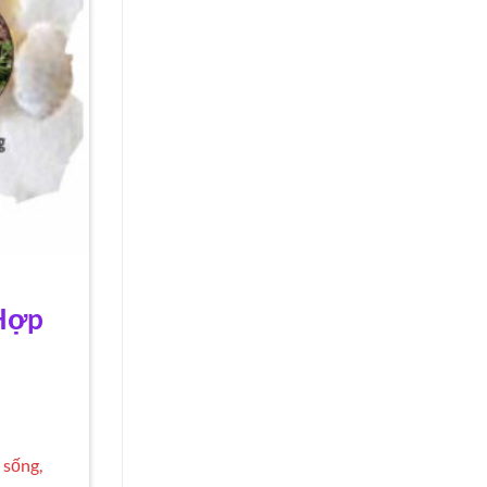
 Hợp
 sống,