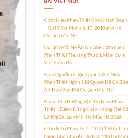
BÀI VIẾT MỚI
Cơm Niêu Phan Thiết Cho Khách Đoàn
– Gợi Ý Set Menu 5, 10, 20 Khách Khi
Du Lịch Mũi Né
Du Lịch Mũi Né Ăn Gì? Ghé Cơm Niêu
Phan Thiết Thưởng Thức 1 Mâm Cơm
Việt Đậm Đà
Kinh Nghiệm Chọn Quán Cơm Niêu
Phan Thiết Ngon 1 Bí Quyết Để Có Bữa
Ăn Trọn Vẹn Khi Du Lịch Mũi Né
Khám Phá Hương Vị Cơm Niêu Phan
Thiết 1 Điểm Dừng Chân Không Thể Bỏ
Lỡ Khi Du Lịch Mũi Né Mùa Hè 2026
Cơm Niêu Phan Thiết 1 Gợi Ý Bữa Trưa
Ngon Cho Chuyến Du Lịch Mũi Né Mùa