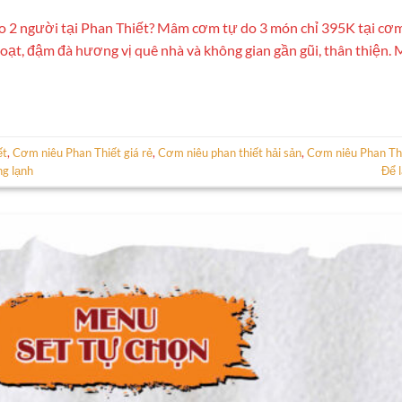
o 2 người tại Phan Thiết? Mâm cơm tự do 3 món chỉ 395K tại cơ
hoạt, đậm đà hương vị quê nhà và không gian gần gũi, thân thiện.
ết
,
Cơm niêu Phan Thiết giá rẻ
,
Cơm niêu phan thiết hải sản
,
Cơm niêu Phan Th
g lạnh
Để l