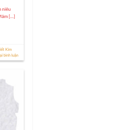
m niêu
 Mâm […]
iết Kim
ại bình luận